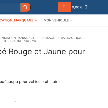
0,00
€
CATION, MARQUAGE
MON VÉHICULE
NICATION, MARQUAGE
BALISAGE
BALISAGE ROUGE
OUGE ET JAUNE POUR VU
pé Rouge et Jaune pour
Plage
de
rix :
édécoupé pour véhicule utilitaire
252,00 €
à
744,00 €