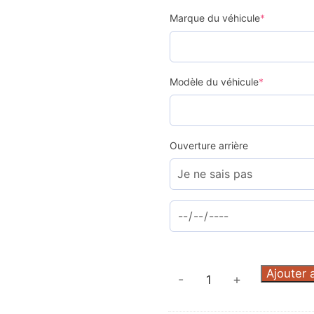
(required)
Marque du véhicule
*
(required)
Modèle du véhicule
*
Ouverture arrière
quantité
Ajouter 
-
+
de
Kit