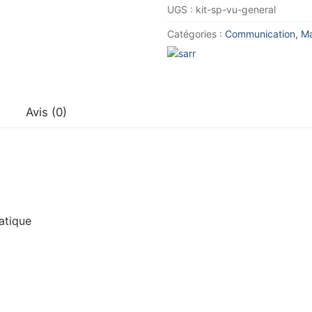
UGS :
kit-sp-vu-general
prédécoupé
Rouge
Catégories :
Communication, M
et
Jaune
pour
VU
Avis (0)
atique