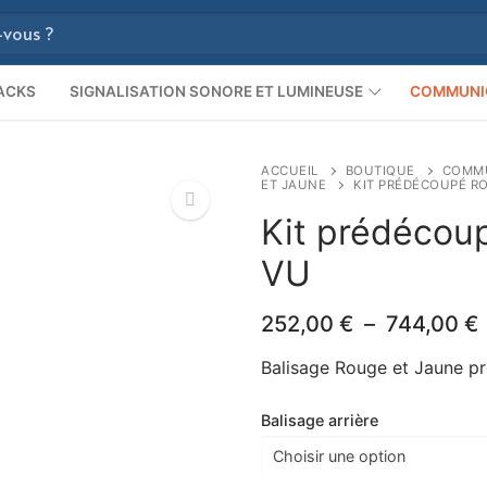
ACKS
SIGNALISATION SONORE ET LUMINEUSE
COMMUNI
ACCUEIL
BOUTIQUE
COMMU
ET JAUNE
KIT PRÉDÉCOUPÉ R
Kit prédécou
VU
🔍
252,00
€
–
744,00
€
p
Balisage Rouge et Jaune pr
Balisage arrière