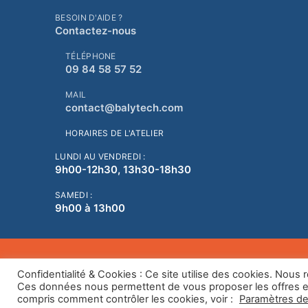
BESOIN D'AIDE ?
Contactez-nous
TÉLÉPHONE
09 84 58 57 52
MAIL
contact@balytech.com
HORAIRES DE L'ATELIER
LUNDI AU VENDREDI :
9h00-12h30, 13h30-18h30
SAMEDI :
9h00 à 13h00
Copyright © 2026
BALYTECH
Confidentialité & Cookies : Ce site utilise des cookies. Nou
Ces données nous permettent de vous proposer les offres et 
compris comment contrôler les cookies, voir :
Paramètres de