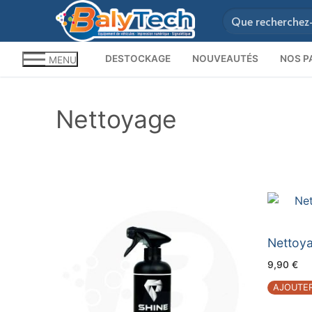
Aller
Rechercher
au
contenu
:
DESTOCKAGE
NOUVEAUTÉS
NOS P
MENU
Nettoyage
Nettoya
9,90
€
AJOUTER