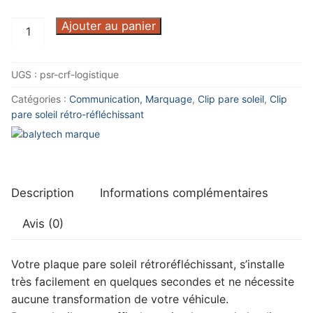
quantité
Ajouter au panier
de
Pare
UGS :
psr-crf-logistique
soleil
CRF
Catégories :
Communication, Marquage
,
Clip pare soleil
,
Clip
LOGISTIQUE
pare soleil rétro-réfléchissant
Description
Informations complémentaires
Avis (0)
Votre plaque pare soleil rétroréfléchissant, s’installe
très facilement en quelques secondes et ne nécessite
aucune transformation de votre véhicule.