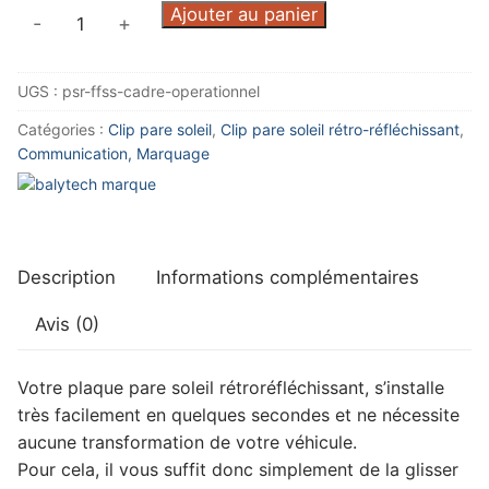
quantité
Ajouter au panier
-
+
de
Pare
UGS :
psr-ffss-cadre-operationnel
soleil
FFSS
Catégories :
Clip pare soleil
,
Clip pare soleil rétro-réfléchissant
,
CADRE
Communication, Marquage
OPERATIONNEL
Description
Informations complémentaires
Avis (0)
Votre plaque pare soleil rétroréfléchissant, s’installe
très facilement en quelques secondes et ne nécessite
aucune transformation de votre véhicule.
Pour cela, il vous suffit donc simplement de la glisser