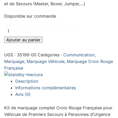
et de Secours (Master, Boxer, Jumper,…)
Disponible sur commande
quantité
de
Ajouter au panier
Marquage
VPSP
UGS :
35199-00
Catégories :
Communication,
CRF
Marquage
,
Marquage Véhicule
,
Marquage Croix Rouge
-
Française
VUS
Description
Informations complémentaires
Avis (0)
Kit de marquage complet Croix-Rouge Française pour
Véhicule de Premiers Secours à Personnes d’Urgence