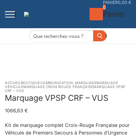
PANIER
0,00
€
Aller
0
au
Panier
contenu
Rechercher
:
ACCUEIL
BOUTIQUE
COMMUNICATION, MARQUAGE
MARQUAGE
VÉHICULE
MARQUAGE CROIX ROUGE FRANÇAISE
MARQUAGE VPSP
CRF – VUS
Marquage VPSP CRF – VUS
1066,63
€
Kit de marquage complet Croix-Rouge Française pour
Véhicule de Premiers Secours à Personnes d’Urgence