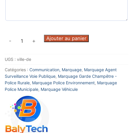
quantité
Ajouter au panier
-
+
de
Texte
UGS :
ville-de
"Ville
de"
Catégories :
Communication, Marquage
,
Marquage Agent
Surveillance Voie Publique
,
Marquage Garde Champêtre -
Police Rurale
,
Marquage Police Environnement
,
Marquage
Police Municipale
,
Marquage Véhicule