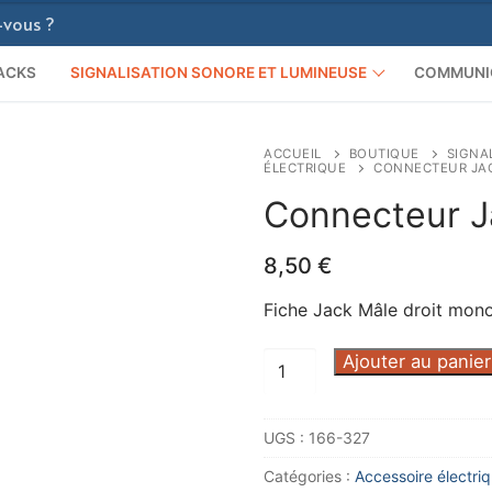
ACKS
SIGNALISATION SONORE ET LUMINEUSE
COMMUNI
ACCUEIL
BOUTIQUE
SIGNA
ÉLECTRIQUE
CONNECTEUR JAC
Connecteur J
8,50
€
Fiche Jack Mâle droit mon
quantité
Ajouter au panier
de
Connecteur
UGS :
166-327
Jack
Mâle
Catégories :
Accessoire électri