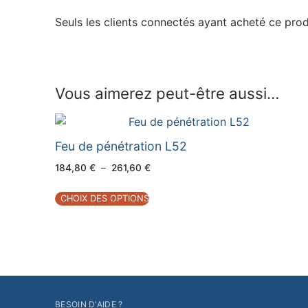
Seuls les clients connectés ayant acheté ce produi
Vous aimerez peut-être aussi…
Feu de pénétration L52
Plage
184,80
€
–
261,60
€
de
prix :
184,80 €
CHOIX DES OPTIONS
à
261,60 €
BESOIN D'AIDE ?