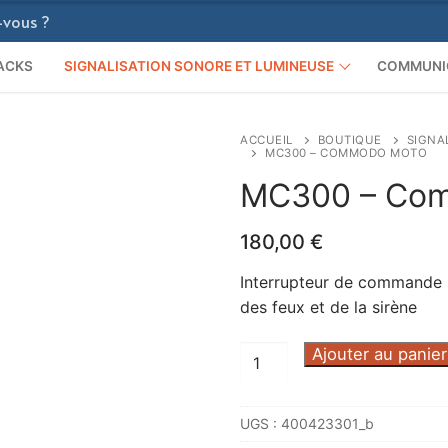
ACKS
SIGNALISATION SONORE ET LUMINEUSE
COMMUNI
ACCUEIL
BOUTIQUE
SIGNA
MC300 – COMMODO MOTO
MC300 – Co
180,00
€
Interrupteur de commande s
des feux et de la sirène
quantité
Ajouter au panier
de
MC300
UGS :
400423301_b
-