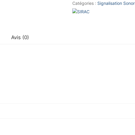
Commodo
Catégories :
Signalisation Sono
moto
Avis (0)