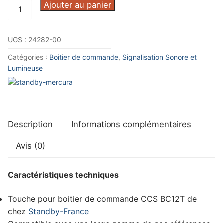
quantité
Ajouter au panier
de
Touche
UGS :
24282-00
auxiliaire
2
Catégories :
Boitier de commande
,
Signalisation Sonore et
pour
Lumineuse
boitier
de
commande
Standby-
Description
Informations complémentaires
France
Avis (0)
Caractéristiques techniques
Touche pour boitier de commande CCS BC12T de
chez
Standby-France