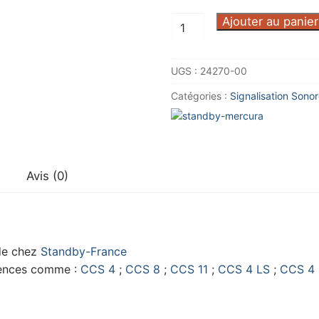
quantité
Ajouter au panier
de
Touche
UGS :
24270-00
défilement
gauche
Catégories :
Signalisation Sono
pour
boitier
de
commande
Avis (0)
Standby-
France
de chez
Standby-France
rences comme :
CCS 4
;
CCS 8
;
CCS 11
;
CCS 4 LS
;
CCS 4 