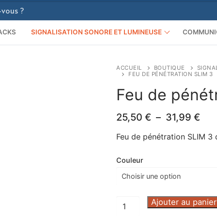
ACKS
SIGNALISATION SONORE ET LUMINEUSE
COMMUNI
ACCUEIL
BOUTIQUE
SIGNA
FEU DE PÉNÉTRATION SLIM 3
Feu de pénét
Pla
25,50
€
–
31,99
€
de
prix
Feu de pénétration SLIM 3 
25,
à
Couleur
31,
quantité
Ajouter au panier
de