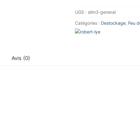
Feu
UGS :
slim3-general
de
pénétration
Catégories :
Destockage
,
Feu d
SLIM
3
Avis (0)