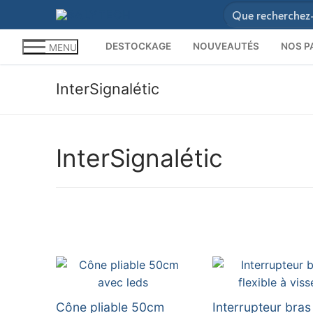
Aller
Rechercher
au
:
contenu
DESTOCKAGE
NOUVEAUTÉS
NOS P
MENU
InterSignalétic
InterSignalétic
Cône pliable 50cm
Interrupteur bras